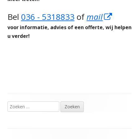
Opent
Bel
036 - 5318833
of
mail
in
voor informatie, advies of een offerte, wij helpen
u verder!
een
nieuw
venster
Zoeken
Hoofd
naar:
sidebar
Footer