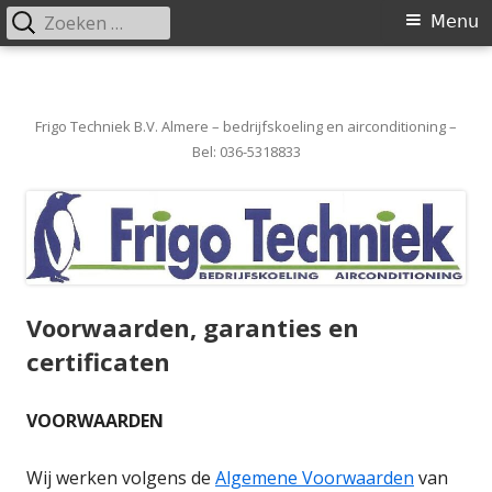
Zoeken
Primair
Menu
naar:
menu
Spring
naar
inhoud
Frigo Techniek B.V. Almere – bedrijfskoeling en airconditioning –
Bel: 036-5318833
Voorwaarden, garanties en
certificaten
VOORWAARDEN
Wij werken volgens de
Algemene Voorwaarden
van