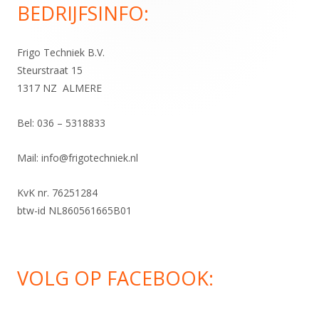
BEDRIJFSINFO:
inhoud
Frigo Techniek B.V.
Steurstraat 15
1317 NZ ALMERE
Bel:
036 – 5318833
Mail:
info@frigotechniek.nl
KvK nr. 76251284
btw-id NL860561665B01
VOLG OP FACEBOOK: