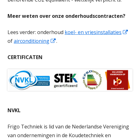
Meer weten over onze onderhoudscontracten?
Open
Lees verder:
onderhoud
koel- en vriesinstallaties
Opent
in
of
airconditioning
.
in
een
CERTIFICATEN
een
nieu
nieuw
vens
venster
NVKL
Frigo Techniek is lid van de Nederlandse Vereniging
van ondernemingen in de Koudetechniek en