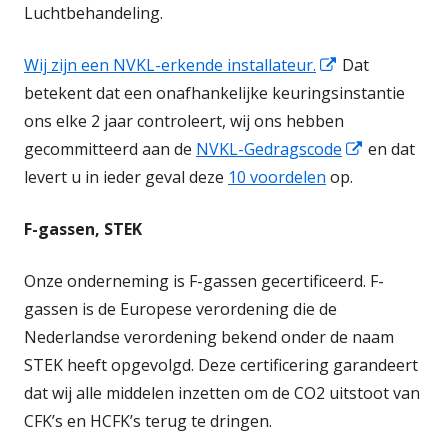
Luchtbehandeling.
Opent
Wij zijn een NVKL-erkende installateur.
Dat
in
betekent dat een onafhankelijke keuringsinstantie
een
ons elke 2 jaar controleert, wij ons hebben
nieuw
Opent
gecommitteerd aan de
NVKL-Gedragscode
en dat
venster
in
levert u in ieder geval deze
10 voordelen
op.
een
F-gassen, STEK
nieuw
venster
Onze onderneming is F-gassen gecertificeerd. F-
gassen is de Europese verordening die de
Nederlandse verordening bekend onder de naam
STEK heeft opgevolgd. Deze certificering garandeert
dat wij alle middelen inzetten om de CO2 uitstoot van
CFK’s en HCFK’s terug te dringen.